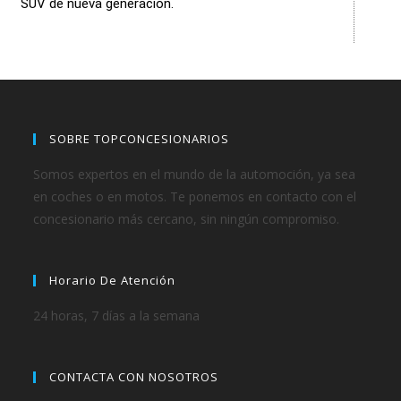
SUV de nueva generación.
SOBRE TOPCONCESIONARIOS
Somos expertos en el mundo de la automoción, ya sea
en coches o en motos. Te ponemos en contacto con el
concesionario más cercano, sin ningún compromiso.
Horario De Atención
24 horas, 7 días a la semana
CONTACTA CON NOSOTROS