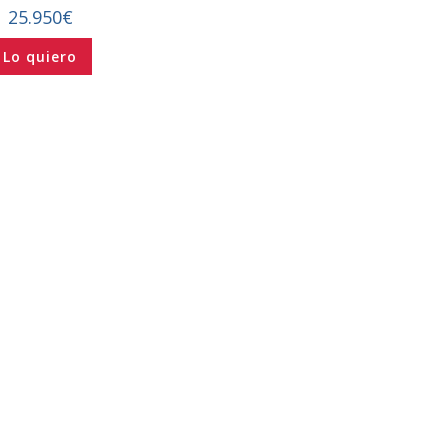
25.950
€
Lo quiero