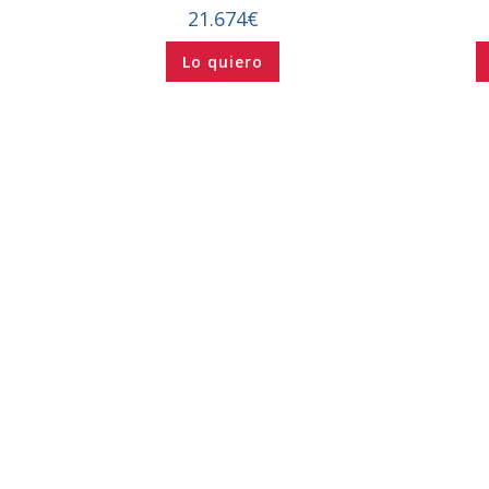
21.674
€
Lo quiero