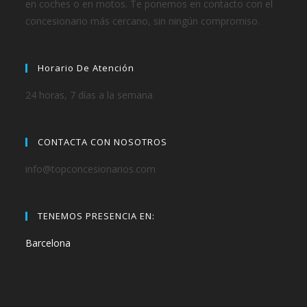
en coches o en motos. Te ponemos en contacto con el
concesionario más cercano, sin ningún compromiso.
Horario De Atención
24 horas, 7 días a la semana
CONTACTA CON NOSOTROS
info@topconcesionarios.com
TENEMOS PRESENCIA EN:
Barcelona