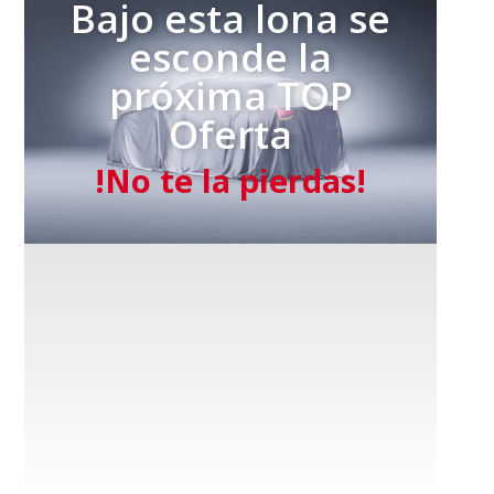
Bajo esta lona se
esconde la
próxima TOP
Oferta
!No te la pierdas!​