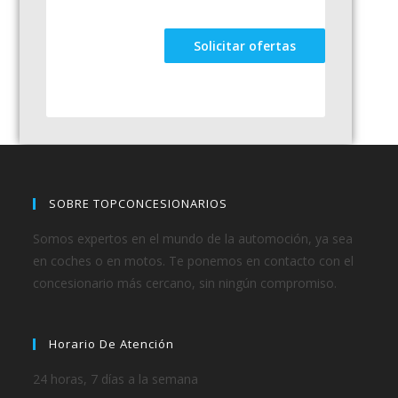
Solicitar ofertas
SOBRE TOPCONCESIONARIOS
Somos expertos en el mundo de la automoción, ya sea
en coches o en motos. Te ponemos en contacto con el
concesionario más cercano, sin ningún compromiso.
Horario De Atención
24 horas, 7 días a la semana