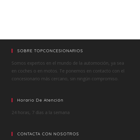
SOBRE TOPCONCESIONARIOS
Somos expertos en el mundo de la automoción, ya sea
en coches o en motos. Te ponemos en contacto con el
concesionario más cercano, sin ningún compromiso.
Horario De Atención
24 horas, 7 días a la semana
CONTACTA CON NOSOTROS