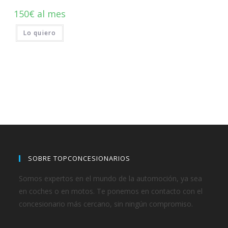
150
€
al mes
Lo quiero
SOBRE TOPCONCESIONARIOS
Somos expertos en el mundo de la automoción, ya sea
en coches o en motos. Te ponemos en contacto con el
concesionario más cercano, sin ningún compromiso.