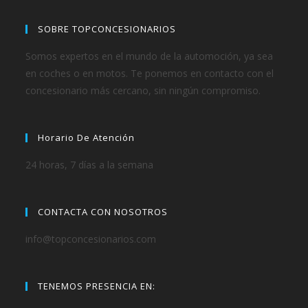
SOBRE TOPCONCESIONARIOS
Somos expertos en el mundo de la automoción, ya sea
en coches o en motos. Te ponemos en contacto con el
concesionario más cercano, sin ningún compromiso.
Horario De Atención
24 horas, 7 días a la semana
CONTACTA CON NOSOTROS
info@topconcesionarios.com
TENEMOS PRESENCIA EN: