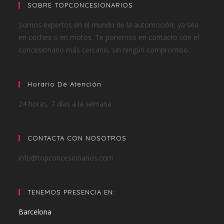
SOBRE TOPCONCESIONARIOS
Somos expertos en el mundo de la automoción, ya sea
en coches o en motos. Te ponemos en contacto con el
concesionario más cercano, sin ningún compromiso.
Horario De Atención
24 horas, 7 días a la semana
CONTACTA CON NOSOTROS
info@topconcesionarios.com
TENEMOS PRESENCIA EN:
Barcelona