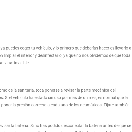
a puedes coger tu vehículo, y lo primero que deberías hacer es llevarlo a
én limpiar el interior y desinfectarlo, ya que no nos olvidemos de que toda
n virus invisible.
o de la sanitaria, toca ponerse a revisar la parte mecánica del
os. Si el vehículo ha estado sin uso por más de un mes, es normal que la
a poner la presión correcta a cada uno de los neumáticos. Fíjate también
visar la batería. Si no has podido desconectar la batería antes de que se