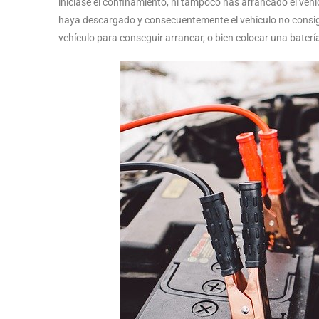
iniciase el confinamiento, ni tampoco has arrancado el veh
haya descargado y consecuentemente el vehículo no consiga
vehículo para conseguir arrancar, o bien colocar una baterí