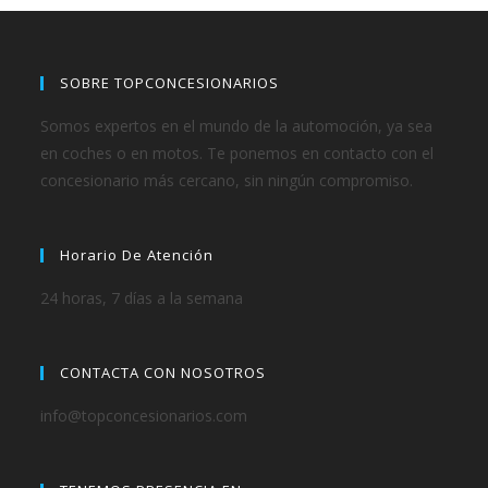
SOBRE TOPCONCESIONARIOS
Somos expertos en el mundo de la automoción, ya sea
en coches o en motos. Te ponemos en contacto con el
concesionario más cercano, sin ningún compromiso.
Horario De Atención
24 horas, 7 días a la semana
CONTACTA CON NOSOTROS
info@topconcesionarios.com