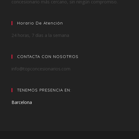
concesionario más cercano, sin ningún compromiso.
Horario De Atención
24 horas, 7 días a la semana
CONTACTA CON NOSOTROS
info@topconcesionarios.com
TENEMOS PRESENCIA EN:
Barcelona