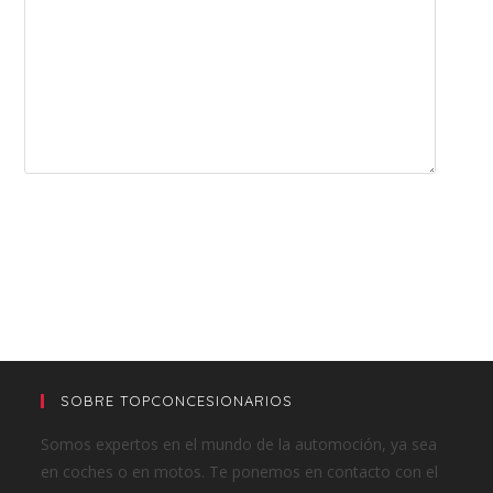
SOBRE TOPCONCESIONARIOS
Somos expertos en el mundo de la automoción, ya sea
en coches o en motos. Te ponemos en contacto con el