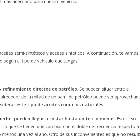
 el más adecuado para nuestro vehículo.
aceites semi-sintéticos y aceites sintéticos. A continuación, te vamos
o según el tipo de vehículo que tengas.
y refinamiento directos de petróleo
. Se pueden situar entre el
, alrededor de la mitad de un barril de petróleo puede ser aprovechad
iderar este tipo de aceites como los naturales
.
 hecho, pueden llegar a costar hasta un tercio menos
. Eso sí,
su
or lo que se tienen que cambiar con el doble de frecuencia respecto a
 lo menos una vez al año. Otro de sus inconvenientes es que
no resul