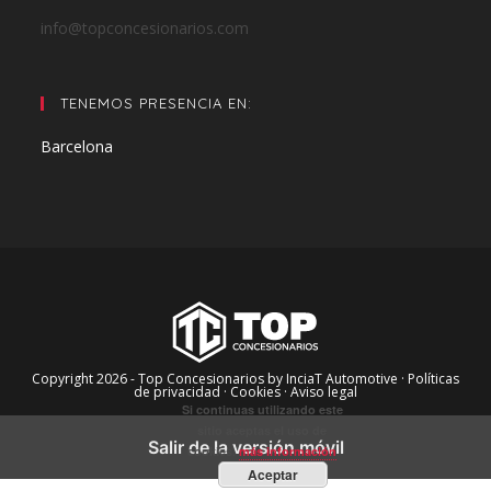
info@topconcesionarios.com
TENEMOS PRESENCIA EN:
Barcelona
Copyright 2026 - Top Concesionarios by InciaT Automotive
· Políticas
de privacidad ·
Cookies ·
Aviso legal
Si continuas utilizando este
sitio aceptas el uso de
Salir de la versión móvil
cookies.
más información
Aceptar