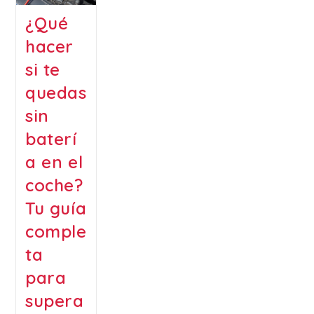
¿Qué
hacer
si te
quedas
sin
baterí
a en el
coche?
Tu guía
comple
ta
para
supera