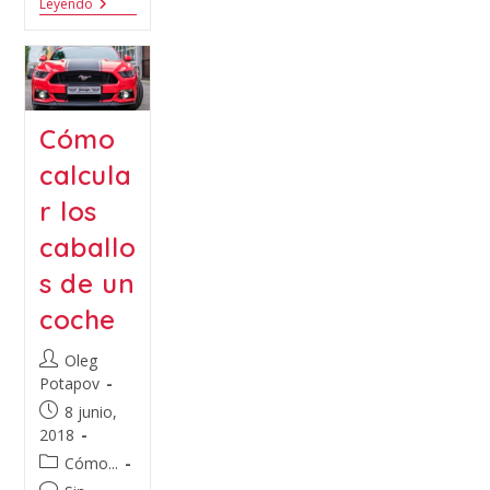
Leyendo
Cómo
calcula
r los
caballo
s de un
coche
Oleg
Potapov
8 junio,
2018
Cómo...