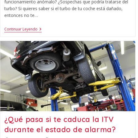
funcionamiento anómalo? ¿Sospechas que podría tratarse del
turbo? Si quieres saber si el turbo de tu coche está dañado,
entonces no te…
Continuar Leyendo
¿Qué pasa si te caduca la ITV
durante el estado de alarma?