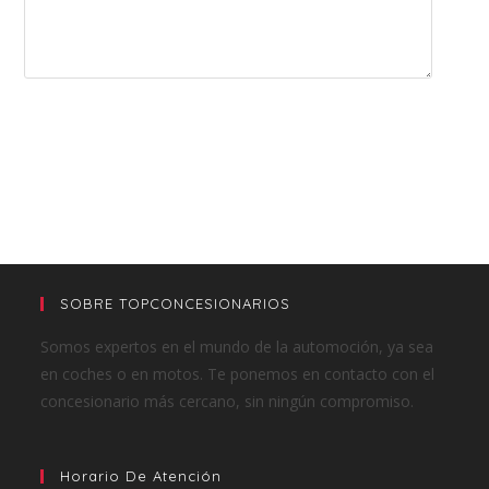
SOBRE TOPCONCESIONARIOS
Somos expertos en el mundo de la automoción, ya sea
en coches o en motos. Te ponemos en contacto con el
concesionario más cercano, sin ningún compromiso.
Horario De Atención