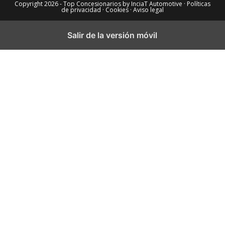
Copyright 2026 - Top Concesionarios by InciaT Automotive
· Políticas
de privacidad ·
Cookies ·
Aviso legal
Salir de la versión móvil