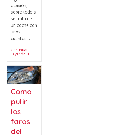
ocasión,
sobre todo si
se trata de
un coche con
unos
cuantos…
Continuar
Leyendo
Como
pulir
los
faros
del