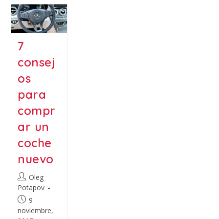
7
consej
os
para
compr
ar un
coche
nuevo
Oleg
Potapov
9
noviembre,