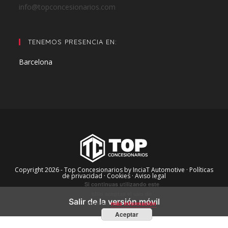
info@topconcesionarios.com
TENEMOS PRESENCIA EN:
Barcelona
Copyright 2026 - Top Concesionarios by InciaT Automotive
· Políticas
de privacidad ·
Cookies ·
Aviso legal
Si continuas utilizando este
sitio aceptas el uso de
Salir de la versión móvil
cookies.
más información
Aceptar