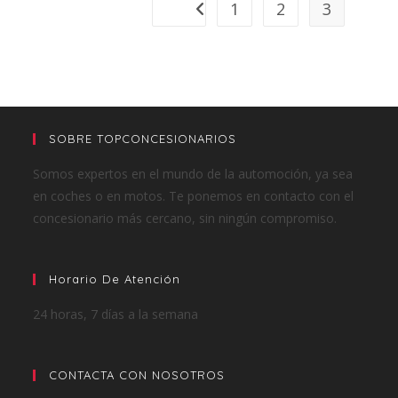
1
2
3
SOBRE TOPCONCESIONARIOS
Somos expertos en el mundo de la automoción, ya sea
en coches o en motos. Te ponemos en contacto con el
concesionario más cercano, sin ningún compromiso.
Horario De Atención
24 horas, 7 días a la semana
CONTACTA CON NOSOTROS