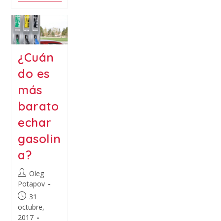
¿Cuán
do es
más
barato
echar
gasolin
a?
Oleg
Potapov
31
octubre,
2017