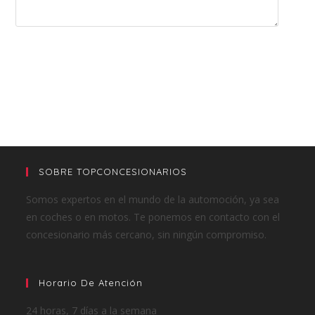
SOBRE TOPCONCESIONARIOS
Somos expertos en el mundo de la automoción, ya sea
en coches o en motos. Te ponemos en contacto con el
concesionario más cercano, sin ningún compromiso.
Horario De Atención
24 horas, 7 días a la semana