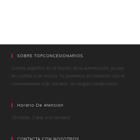
SOBRE TOPCONCESIONARIOS
Somos expertos en el mundo de la automoción, ya sea
en coches o en motos. Te ponemos en contacto con el
concesionario más cercano, sin ningún compromiso.
Horario De Atención
24 horas, 7 días a la semana
CONTACTA CON NOSOTROS